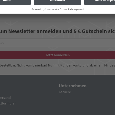
zum Newsletter anmelden und 5 € Gutschein sic
Jetzt Anmelden
bbestellbar. Nicht kombinierbar! Nur mit Kundenkonto und ab einem Mindes
Unternehmen
Karriere
Versand
tformular