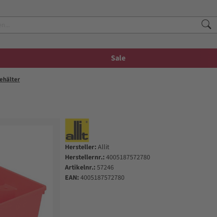
Sale
ehälter
Hersteller:
Allit
Herstellernr.:
4005187572780
Artikelnr.:
57246
EAN:
4005187572780