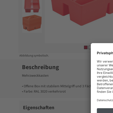
Item
1
of
4
Abbildung symbolisch.
Beschreibung
Mehrzweckkasten
• Offene Box mit stabilem Mittelgriff und 3 Fächern
• Farbe: RAL 3020 verkehrsrot
Eigenschaften