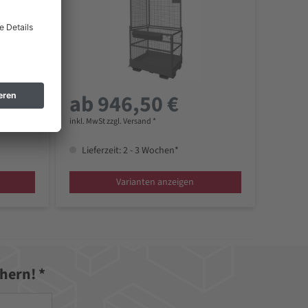
ab 946,50 €
inkl. MwSt zzgl. Versand *
Lieferzeit: 2 - 3 Wochen*
Varianten anzeigen
hern! *