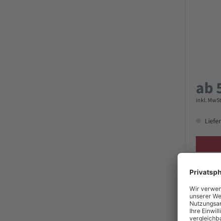
ab 
inkl. MwSt
Liefer
Werkze