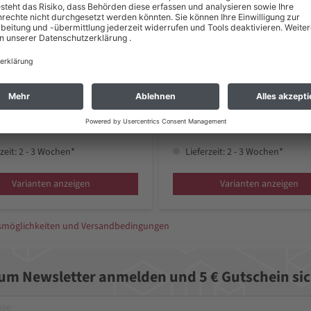
106,89 €
ab 639,20 €
 zzgl. Versand *
inkl. MwSt zzgl. Versand *
zeit: 2 - 3 Wochen*
Lieferzeit: 2 - 3 Wochen*
Varianten anzeigen
Varianten anzeigen
gsmöglichkeiten und Versandbedingungen
zum Newsletter anmelden und 5 € Gutschein sic