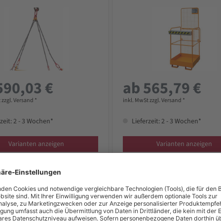
590,03 €
ab 565,79 €
 zzgl. Versand *
inkl. MwSt zzgl. Versand *
zeit: 2 - 3 Wochen*
Lieferzeit: 2 - 3 Wochen*
Varianten anzeigen
Varianten anzeigen
ugablage
Eichinger Arbeitskorb für Sta