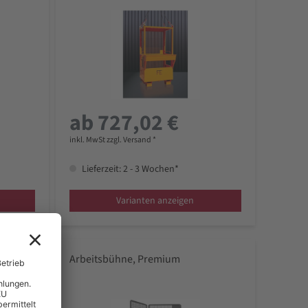
ab 727,02 €
inkl. MwSt zzgl. Versand *
Lieferzeit: 2 - 3 Wochen*
Varianten anzeigen
pler
Arbeitsbühne, Premium