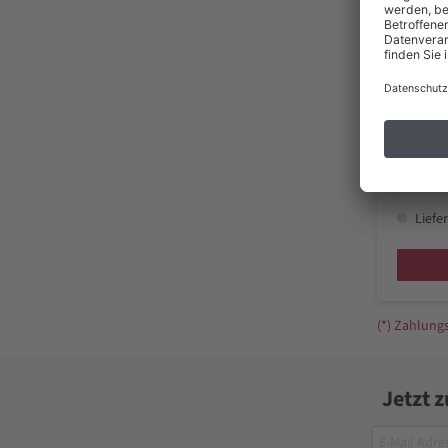
ab 
inkl. MwSt
Liefer
(*) Zahlun
Jetzt 