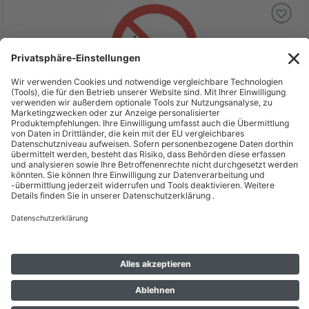
10,73 €
inkl. MwSt zzgl. Versand *
Lieferzeit: 1 - 2 Werktage*
Verbotsschild Aluminium D100 mm, Rauchen verboten