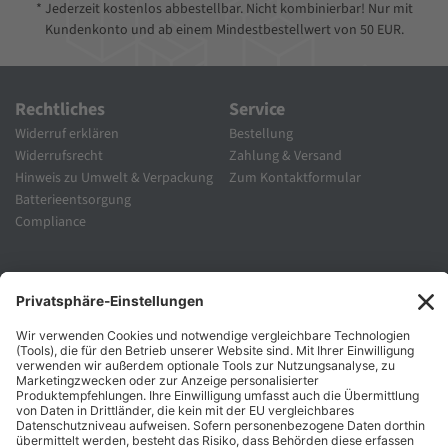
* Jederzeit kostenlos abbestellbar. Nicht kombinierbar! Nur mit
Kundenkonto und ab einem Mindestbestellwert von 50 EUR.
Rechtliches
Service
Widerruf erklären
Bestellung
Widerrufsrecht
Zahlung & Versand
Hinweis zu Umwelt & Verpackung
Zum Kontaktformular
Batterieentsorgung
Compliance
Unternehmen
Folgen Sie Uns
Karriere
Zahlungsarten