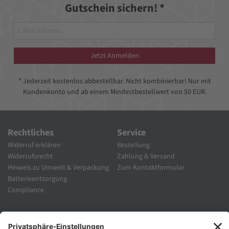
Gutschein sichern! *
Jetzt Anmelden
* Jederzeit kostenlos abbestellbar. Nicht kombinierbar! Nur mit
Kundenkonto und ab einem Mindestbestellwert von 50 EUR.
Rechtliches
Service
Widerruf erklären
Bestellung
Widerrufsrecht
Zahlung & Versand
Hinweis zu Umwelt & Verpackung
Zum Kontaktformular
Batterieentsorgung
Compliance