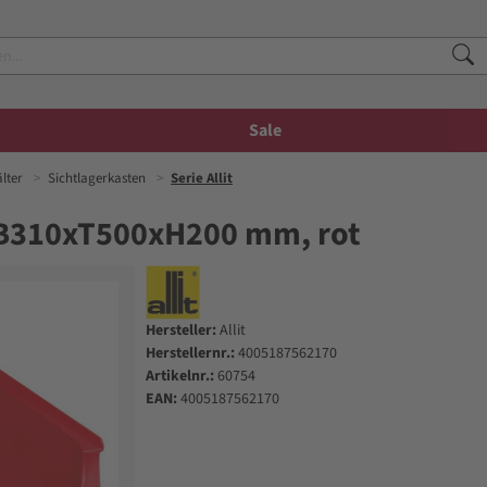
Sale
älter
Sichtlagerkasten
Serie Allit
5, B310xT500xH200 mm, rot
Hersteller:
Allit
Herstellernr.:
4005187562170
Artikelnr.:
60754
EAN:
4005187562170