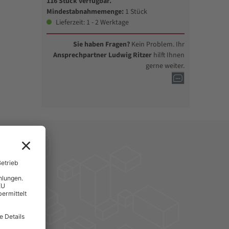
116 Stück verfügbar.
Mindestabnahmemenge:
1 Stück
Lieferzeit: 1 - 2 Werktage
Sie haben Fragen?
Kein Problem. Ihr
Ansprechpartner Ludwig Ritzer
hilft Ihnen
gerne weiter.