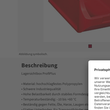
Item
1
of
1
Abbildung symbolisch.
Beschreibung
Lagersichtbox ProfiPlus
• Material: hochschlagfestes Polypropylen
• Schwere Industriequalität
• Hohe Belastbarkeit durch stabiles Formdesign
• Temperaturbeständig: –10 bis +60 °C
• Beständig gegen Fette, Öle, Harze, Laugen etc.
• Glatter Unterboden, für Transportbänder geeignet