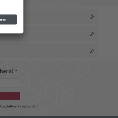
hern! *
tbestellwert von 50 EUR.