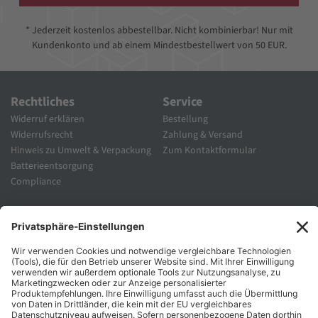
* Jederzeit kostenlos abbestellbar. Nicht kombinierbar! Nur mit
Kundenkonto und ab einem Mindestbestellwert von 50 EUR.
Rechtliches
Service
Widerruf erklären
Bestellung
Widerrufsrecht
Zahlung & Versand
Hinweis zu Umwelt & Verpackung
Zum Kontaktformular
Batterieentsorgung
Compliance
Unternehmen
Folgen Sie Uns
Karriere
Zahlungsarten