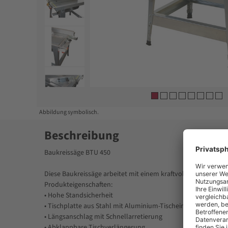
Item
1
of
8
Abbildung symbolisch.
Beschreibung
Baukreissäge BTU 450
Diese Baukreissäge arbeitet mit einem kraftvollen Elektro-
Produkteigenschaften:
• Hohe Standsicherheit
• Tischplatte aus Stahl mit Aluminium-Tischeinlage
• Längsanschlag mit Schnellarretierung
• Abklappbare Tischverlängerung