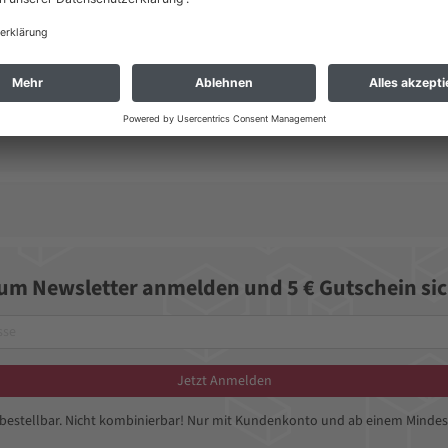
, Tischverlängerung, Längsanschlag, Quer-/Gehrungsanschlag, Keilschneidle
zum Newsletter anmelden und 5 € Gutschein sic
Jetzt Anmelden
bbestellbar. Nicht kombinierbar! Nur mit Kundenkonto und ab einem Mindes