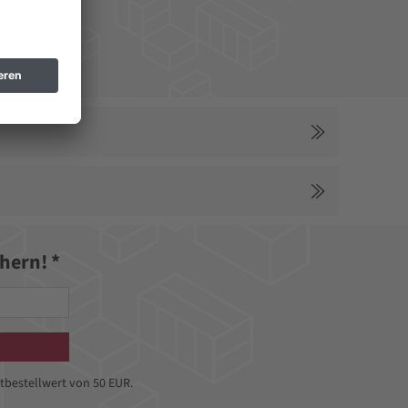
hre, Schiebestock, Kranösen, CEE-Gerätestecker mit
hern! *
tbestellwert von 50 EUR.