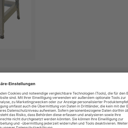
Bremsmotor mit Motorschutz und Bremseinrichtung. Erhöhter Korrosionsschutz