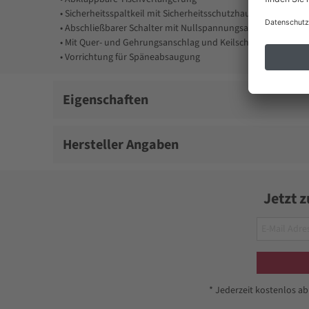
• Sicherheitsspaltkeil mit Sicherheitsschutzhaube
• Abschließbarer Schalter mit Nullspannungsauslöser
• Mit Quer- und Gehrungsanschlag und Keilschneidlehre
• Vorrichtung für Späneabsaugung
Lieferumfang: Säge komplett montiert, Hartmetall-Sägeblatt
Phasenwender für Drehstromanschluss
Eigenschaften
Hersteller Angaben
Jetzt 
* Jederzeit kostenlos a