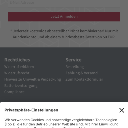
Jetzt Anmelden
* Jederzeit kostenlos abbestellbar. Nicht kombinierbar! Nur mit
Kundenkonto und ab einem Mindestbestellwert von 50 EUR.
Rechtliches
Service
Widerruf erklären
Bestellung
Widerrufsrecht
Zahlung & Versand
Hinweis zu Umwelt & Verpackung
Zum Kontaktformular
Batterieentsorgung
Compliance
Unternehmen
Folgen Sie Uns
Karriere