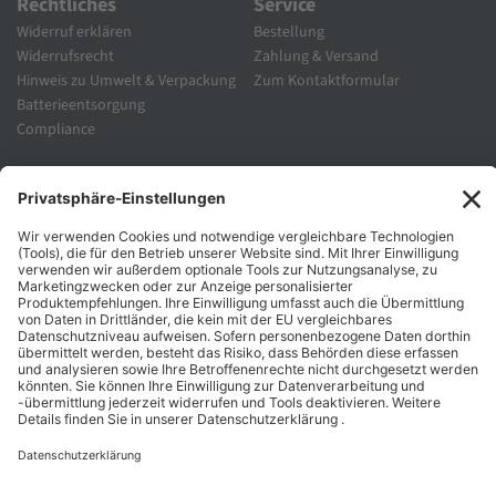
Rechtliches
Service
Widerruf erklären
Bestellung
Widerrufsrecht
Zahlung & Versand
Hinweis zu Umwelt & Verpackung
Zum Kontaktformular
Batterieentsorgung
Compliance
Unternehmen
Folgen Sie Uns
Karriere
Zahlungsarten
Schnelle Lieferung