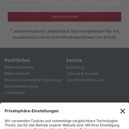
Jetzt Anmelden
* Jederzeit kostenlos abbestellbar. Nicht kombinierbar! Nur mit
Kundenkonto und ab einem Mindestbestellwert von 50 EUR.
Rechtliches
Service
Widerruf erklären
Bestellung
Widerrufsrecht
Zahlung & Versand
Hinweis zu Umwelt & Verpackung
Zum Kontaktformular
Batterieentsorgung
Compliance
Unternehmen
Folgen Sie Uns
Karriere