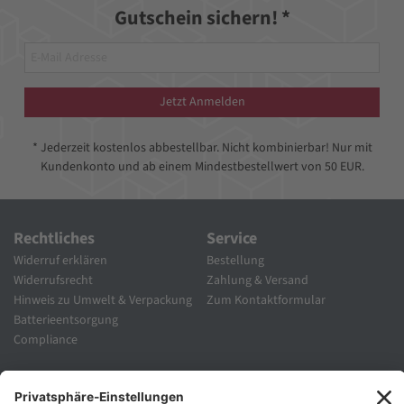
Gutschein sichern! *
Jetzt Anmelden
* Jederzeit kostenlos abbestellbar. Nicht kombinierbar! Nur mit
Kundenkonto und ab einem Mindestbestellwert von 50 EUR.
Rechtliches
Service
Widerruf erklären
Bestellung
Widerrufsrecht
Zahlung & Versand
Hinweis zu Umwelt & Verpackung
Zum Kontaktformular
Batterieentsorgung
Compliance