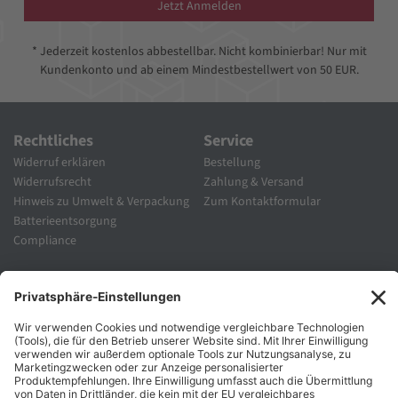
Jetzt Anmelden
* Jederzeit kostenlos abbestellbar. Nicht kombinierbar! Nur mit
Kundenkonto und ab einem Mindestbestellwert von 50 EUR.
Rechtliches
Service
Widerruf erklären
Bestellung
Widerrufsrecht
Zahlung & Versand
Hinweis zu Umwelt & Verpackung
Zum Kontaktformular
Batterieentsorgung
Compliance
Unternehmen
Folgen Sie Uns
Karriere