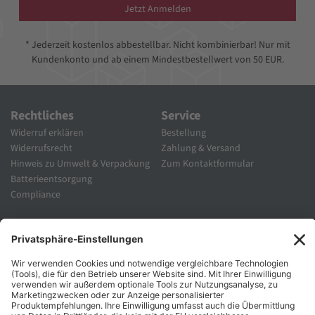
Jetzt Anmelden
* Jederzeit kostenlos abbestellbar. Nicht kombinierbar! Nur mit
Kundenkonto und ab einem Mindestbestellwert von 50 EUR.
Rechtliches
Service
Widerruf erklären
Bestellung
Widerrufsrecht
Zahlung & Versand
Hinweis zu Umwelt & Verpackung
Zum Kontaktformular
Batterieentsorgung
Compliance
Unternehmen
Folgen Sie Uns
Karriere