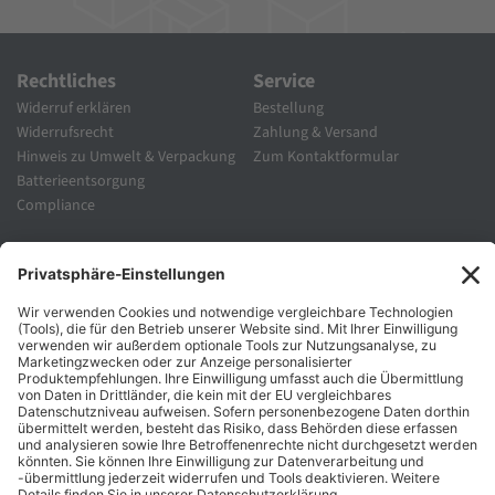
Rechtliches
Service
Widerruf erklären
Bestellung
Widerrufsrecht
Zahlung & Versand
Hinweis zu Umwelt & Verpackung
Zum Kontaktformular
Batterieentsorgung
Compliance
Unternehmen
Folgen Sie Uns
Karriere
Zahlungsarten