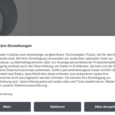
agkraft: 40 kg, Befestigung: Anschraubplatte, Ø Schraubloch: 5 mm