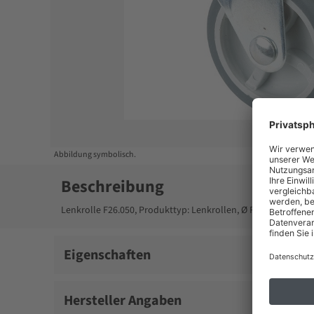
Item
1
of
1
Abbildung symbolisch.
Beschreibung
Lenkrolle F26.050, Produkttyp: Lenkrollen, Ø Rad: 50 mm, Tr
Eigenschaften
Hersteller Angaben