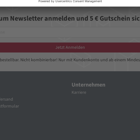
zum Newsletter anmelden und 5 € Gutschein sic
Jetzt Anmelden
bbestellbar. Nicht kombinierbar! Nur mit Kundenkonto und ab einem Mindes
Unternehmen
Karriere
Versand
tformular