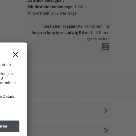
18 Stück verfügbar.
Mindestabnahmemenge:
1 Stück
Lieferzeit: 1 - 2 Werktage
Sie haben Fragen?
Kein Problem. Ihr
Ansprechpartner Ludwig Ritzer
hilft Ihnen
gerne weiter.