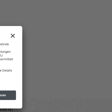
hern! *