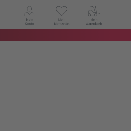
Mein
Mein
Mein
Konto
Merkzettel
Warenkorb