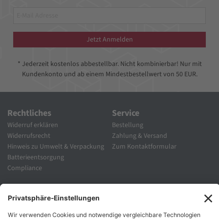
Jetzt Anmelden
* Jederzeit kostenlos abbestellbar. Nicht kombinierbar! Nur mit
Kundenkonto und ab einem Mindestbestellwert von 50 EUR.
Rechtliches
Service
Widerruf erklären
Bestellung
Widerrufsrecht
Zahlung & Versand
Hinweis zu Umwelt & Verpackung
Zum Kontaktformular
Batterieentsorgung
Compliance
Unternehmen
Folgen Sie Uns
Karriere