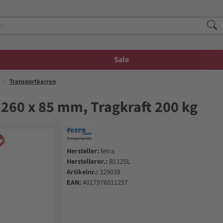
Sale
Transportkarren
 260 x 85 mm, Tragkraft 200 kg
Hersteller:
fetra
Herstellernr.:
B1125L
Artikelnr.:
329038
EAN:
4017976011257