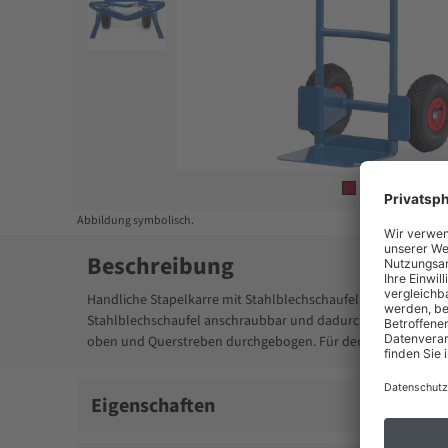
Item
1
of
3
Abbildung symbolisch.
Beschreibung
Handliche Stapelkarre mit Stahlblechschaufel, stabile Schwei
Stahlblechschaufel anschraubbar und dadurch austauschbar. 
oben und Querstreben durchgebogen. Für den sicheren Trans
Eigenschaften