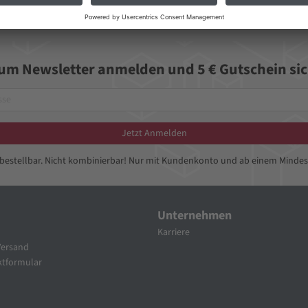
zum Newsletter anmelden und 5 € Gutschein sic
Jetzt Anmelden
bbestellbar. Nicht kombinierbar! Nur mit Kundenkonto und ab einem Mindes
Unternehmen
Karriere
Versand
tformular