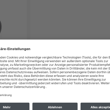
ßkonstruktion, pulverbeschichtet blau RAL 5007. fetra Sicherheitsgriffe.
Räder mit Luftbereifung auf Kunststoff-Felgen, Naben mit Rollenlagerung.
port von runden Gütern, wie Rollen, Kannen, Eimern usw. Zerlegte Anliefe