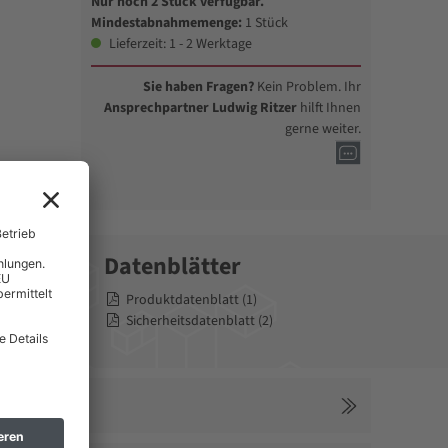
Nur noch 2 Stück verfügbar.
Mindestabnahmemenge:
1 Stück
Lieferzeit: 1 - 2 Werktage
Sie haben Fragen?
Kein Problem. Ihr
Ansprechpartner Ludwig Ritzer
hilft Ihnen
gerne weiter.
Datenblätter
Produktdatenblatt (1)
 Bügel
Sicherheitsdatenblatt (2)
rung.