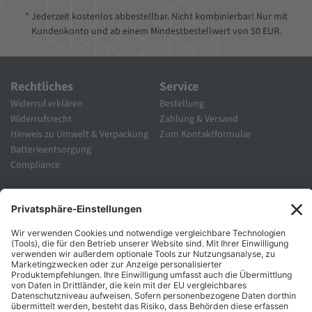
* Jederzeit kostenlos abbestellbar. Nicht kombinierbar! Nur mit
Kundenkonto und ab einem Mindestbestellwert von 50 EUR.
Rechtliches
Service
Widerruf erklären
Bestellung
Widerrufsrecht
Zahlung & Versand
Hinweis zu Umwelt & Verpackung
Zum Kontaktformular
Batterieentsorgung
Compliance
Unternehmen
Folgen Sie Uns
Karriere
Zahlungsarten