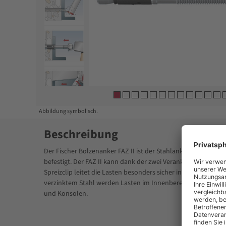
Item
1
of
16
Abbildung symbolisch.
Beschreibung
Der Fischer Bolzenanker FAZ II ist der Stahlanker für höch
befestigt. Der FAZ II kann dank der zwei Verankerungstiefen
Spreizclip leitet die Lasten besonders sicher in den Beton ei
verzinktem Stahl werden Lasten im Innenbereich befestigt. Id
und Konsolen.