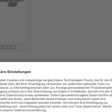
ste Ansprüche. Mit dem Stahlanker werden schwere Lasten in gerissenem Beto
 und der einfachen Montage besonders flexibel eingesetzt werden. Der bewä
n und ermöglicht die höchste Tragfähigkeit. Mit der Ausführung aus galvanis
eal ist der Stahlanker beispielsweise für die Befestigung von Geländern, K