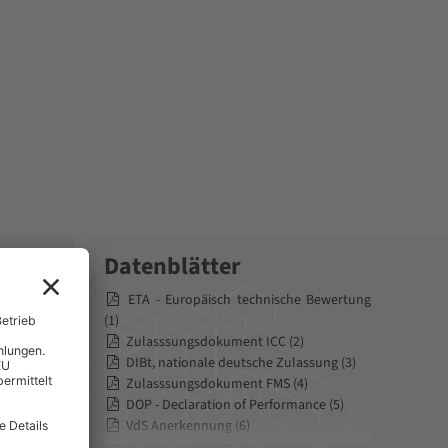
Datenblätter
n
ETA - Europäisch technische Bewertung
hrte
(1)
ch
Zulasssungsdokument ICC (2)
abeltrassen
DIBt, nationale deutsche Zulassung (3)
Zulasssungsdokument FMS (4)
DOP - Declaration of Performance (5)
VdS Anerkennung (6)
Zulassung FAZ II (7)