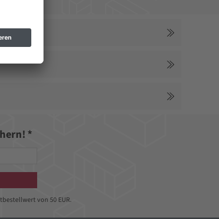
hern! *
tbestellwert von 50 EUR.