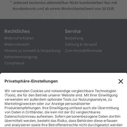
* Jederzeit kostenlos abbestellbar. Nicht kombinierbar! Nur mit
Kundenkonto und ab einem Mindestbestellwert von 50 EUR.
Rechtliches
Service
Widerruf erklären
Bestellung
Widerrufsrecht
Zahlung & Versand
Hinweis zu Umwelt & Verpackung
Zum Kontaktformular
Batterieentsorgung
Compliance
Unternehmen
Folgen Sie Uns
Karriere
Zahlungsarten