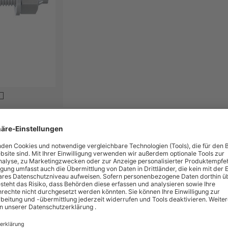
chaftliche Befestigungen in ungerissenem Beton. Dank des langen Gewindes u
ders flexibel einzusetzen. Neben der Vorsteck- und der Durchsteckmontage i
Ausführung aus galvanisch verzinktem Stahl ist der Bolzenanker für Gelände