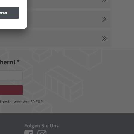
hern! *
tbestellwert von 50 EUR.
Folgen Sie Uns