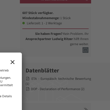
607 Stück verfügbar.
Mindestabnahmemenge:
1 Stück
Lieferzeit: 1 - 2 Werktage
Sie haben Fragen?
Kein Problem. Ihr
Ansprechpartner Ludwig Ritzer
hilft Ihnen
gerne weiter.
Datenblätter
nd der zwei
ETA - Europäisch technische Bewertung
st der
(1)
r,
DOP - Declaration of Performance (2)