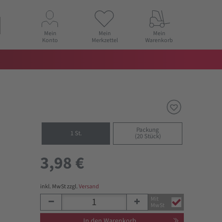
Mein
Mein
Mein
Konto
Merkzettel
Warenkorb
Packung
1 St.
(20 Stück)
3,98 €
inkl. MwSt zzgl.
Versand
Mit
MwSt
In den Warenkorb