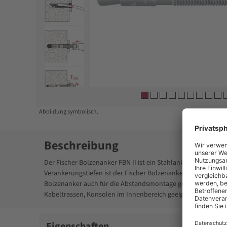
Item
1
of
10
Abbildung symbolisch.
Beschreibung
Der Fischer Bolzenanker FBN II ist ein Stahlanker für wirts
Verankerungstiefen ist der Fischer Bolzenanker FBN II beson
Bolzenanker auch für die Abstandsmontage geeignet. In der 
Kabeltrassen, Konsolen im Innenbereich geeignet.
Eigenschaften