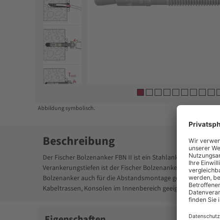
Item
1
of
10
Abbildung symbolisch.
Beschreibung
Der Fischer Bolzenanker FBN II ist ein Stahlanker für wirts
Verankerungstiefen ist der Fischer Bolzenanker FBN II beson
Bolzenanker auch für die Abstandsmontage geeignet. In der 
Kabeltrassen, Konsolen im Innenbereich geeignet.
Eigenschaften