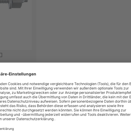
chaftliche Befestigungen in ungerissenem Beton. Dank des langen Gewindes u
ders flexibel einzusetzen. Neben der Vorsteck- und der Durchsteckmontage i
Ausführung aus galvanisch verzinktem Stahl ist der Bolzenanker für Gelände