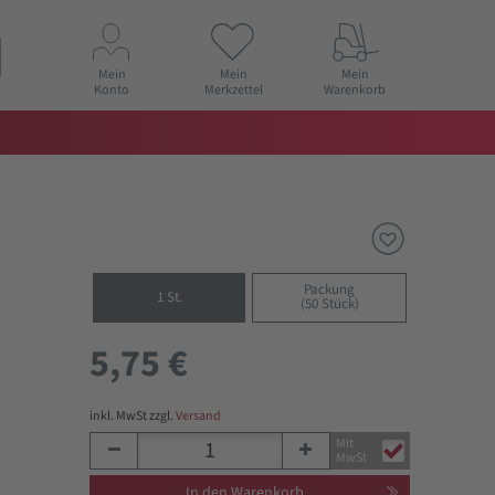
Mein
Mein
Mein
Konto
Merkzettel
Warenkorb
Packung
1 St.
(50 Stück)
5,75 €
inkl. MwSt zzgl.
Versand
Mit
MwSt
In den Warenkorb