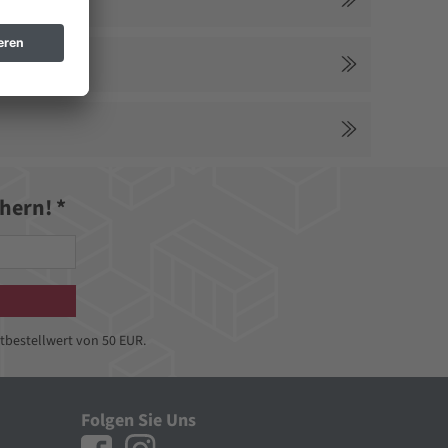
hern! *
tbestellwert von 50 EUR.
Folgen Sie Uns