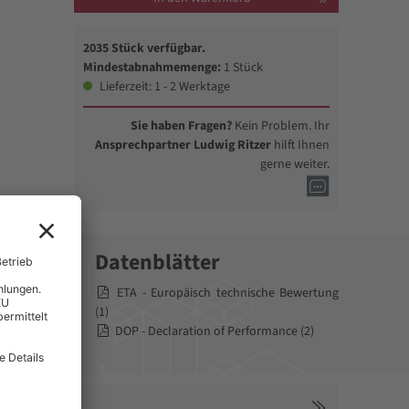
2035 Stück verfügbar.
Mindestabnahmemenge:
1 Stück
Lieferzeit: 1 - 2 Werktage
Sie haben Fragen?
Kein Problem. Ihr
Ansprechpartner Ludwig Ritzer
hilft Ihnen
gerne weiter.
Datenblätter
nd der zwei
ETA - Europäisch technische Bewertung
st der
(1)
r,
DOP - Declaration of Performance (2)