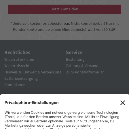
Jetzt Anmelden
* Jederzeit kostenlos abbestellbar. Nicht kombinierbar! Nur mit
Kundenkonto und ab einem Mindestbestellwert von 50 EUR.
Rechtliches
Service
Widerruf erklären
Bestellung
Widerrufsrecht
Zahlung & Versand
Hinweis zu Umwelt & Verpackung
Zum Kontaktformular
Batterieentsorgung
Compliance
Unternehmen
Folgen Sie Uns
Karriere