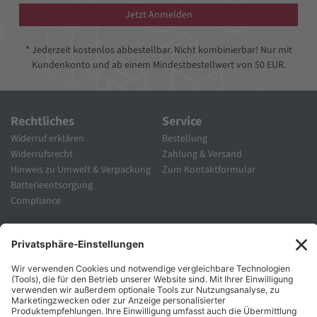
Jetzt Anmelden
* Jederzeit kostenlos abbestellbar. Nicht kombinierbar! Nur mit
Kundenkonto und ab einem Mindestbestellwert von 50 EUR.
Rechtliches
Service
Widerruf erklären
Bestellung
Widerrufsrecht
Zahlung & Versand
Hinweis zu Umwelt & Verpackung
Zum Kontaktformular
Batterieentsorgung
Compliance
Unternehmen
Folgen Sie Uns
Karriere