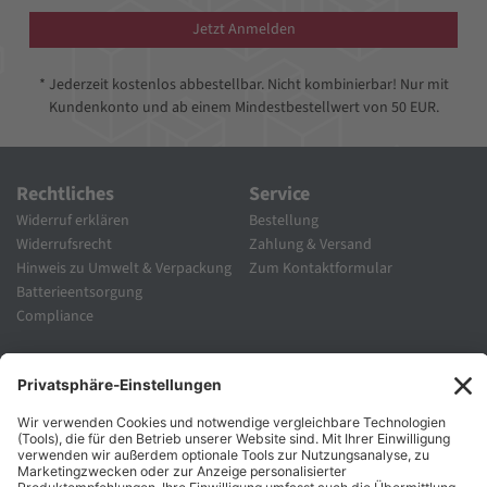
Jetzt Anmelden
* Jederzeit kostenlos abbestellbar. Nicht kombinierbar! Nur mit
Kundenkonto und ab einem Mindestbestellwert von 50 EUR.
Rechtliches
Service
Widerruf erklären
Bestellung
Widerrufsrecht
Zahlung & Versand
Hinweis zu Umwelt & Verpackung
Zum Kontaktformular
Batterieentsorgung
Compliance
Unternehmen
Folgen Sie Uns
Karriere