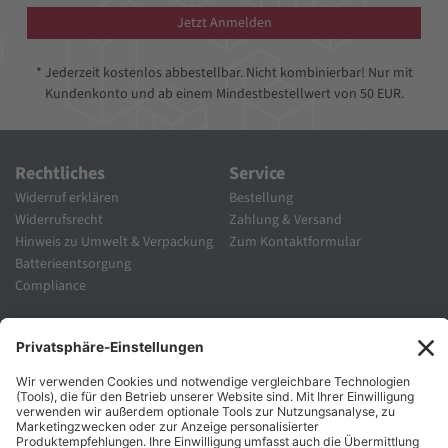
Jetzt Anmelden
* Jederzeit kostenlos abbestellbar. Nicht kombinierbar! Nur mit
Kundenkonto und ab einem Mindestbestellwert von 50 EUR.
Rechtliches
Service
Widerruf erklären
Bestellung
Widerrufsrecht
Zahlung & Versand
Hinweis zu Umwelt & Verpackung
Zum Kontaktformular
Batterieentsorgung
Compliance
Unternehmen
Folgen Sie Uns
Karriere