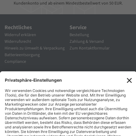
Kundenkonto und ab einem Mindestbestellwert von 50 EUR.
Rechtliches
Service
Widerruf erklären
Bestellung
Widerrufsrecht
Zahlung & Versand
Hinweis zu Umwelt & Verpackung
Zum Kontaktformular
Batterieentsorgung
Compliance
Unternehmen
Folgen Sie Uns
Karriere
Zahlungsarten