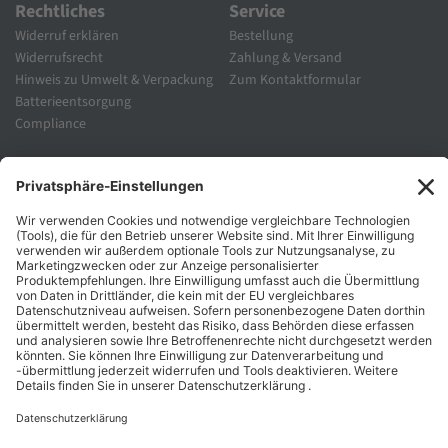
Rechtliches
Service
Widerruf erklären
Bestellung
Widerrufsrecht
Zahlung & Versand
Hinweis zu Umwelt & Verpackung
Zum Kontaktformular
Batterieentsorgung
Compliance
Unternehmen
Folgen Sie Uns
Karriere
Zahlungsarten
Schnelle Lieferung