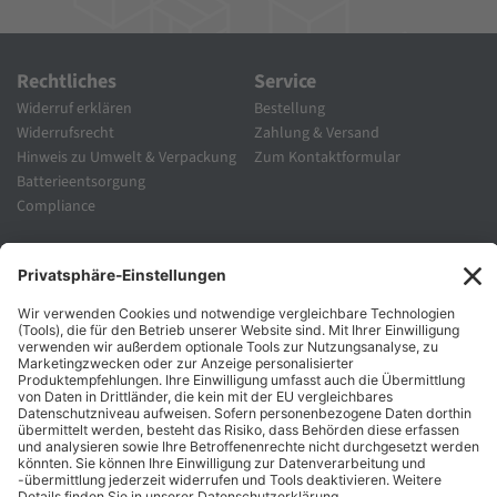
Rechtliches
Service
Widerruf erklären
Bestellung
Widerrufsrecht
Zahlung & Versand
Hinweis zu Umwelt & Verpackung
Zum Kontaktformular
Batterieentsorgung
Compliance
Unternehmen
Folgen Sie Uns
Karriere
Zahlungsarten