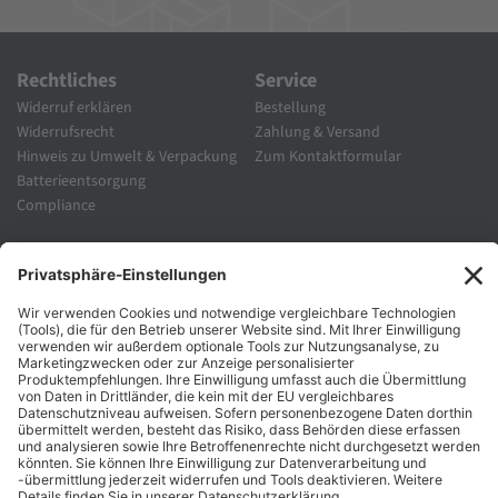
Rechtliches
Service
Widerruf erklären
Bestellung
Widerrufsrecht
Zahlung & Versand
Hinweis zu Umwelt & Verpackung
Zum Kontaktformular
Batterieentsorgung
Compliance
Unternehmen
Folgen Sie Uns
Karriere
Zahlungsarten