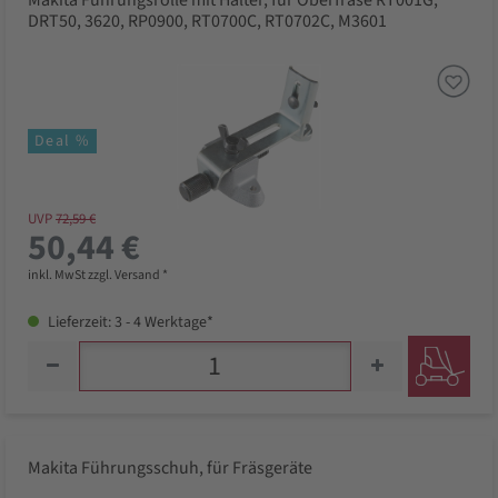
Makita Führungsrolle mit Halter, für Oberfräse RT001G,
DRT50, 3620, RP0900, RT0700C, RT0702C, M3601
Deal %
UVP
72,59 €
50,44 €
inkl. MwSt zzgl. Versand *
Lieferzeit: 3 - 4 Werktage*
Makita Führungsschuh, für Fräsgeräte