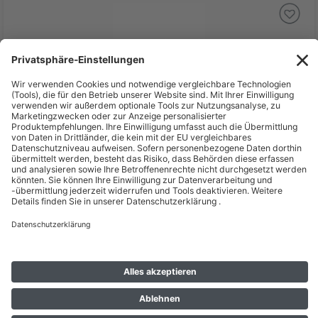
10,12 €
inkl. MwSt zzgl. Versand *
Lieferzeit: 3 - 4 Werktage*
Makita Führungsstangen 8 mm, für Fräsgeräte