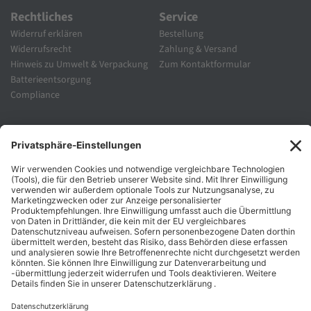
Rechtliches
Service
Widerruf erklären
Bestellung
Widerrufsrecht
Zahlung & Versand
Hinweis zu Umwelt & Verpackung
Zum Kontaktformular
Batterieentsorgung
Compliance
Unternehmen
Folgen Sie Uns
Karriere
Zahlungsarten
Schnelle Lieferung