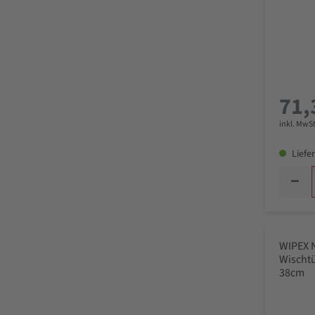
71,
inkl. MwSt
Liefer
WIPEX 
Wischtü
38cm