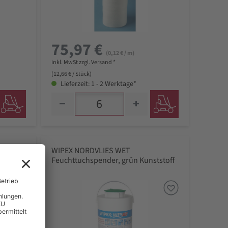
75,97 €
(0,12 € / m)
inkl. MwSt zzgl. Versand *
(12,66 € / Stück)
Lieferzeit: 1 - 2 Werktage*
WIPEX NORDVLIES WET
tstoff
Feuchttuchspender, grün Kunststoff