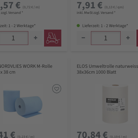
,57 €
7,91 €
(0,72 € / m)
(0,13 € / qm)
 zzgl. Versand *
inkl. MwSt zzgl. Versand *
zeit: 1 - 2 Werktage*
Lieferzeit: 1 - 2 Werktage*
NORDVLIES WORK M-Rolle
ELOS Umweltrolle naturweiss
 x 38 cm
38x36cm 1000 Blatt
41 €
70,84 €
(0,23 € / m)
(0,19 € / m)