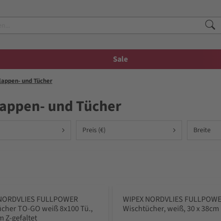
Sale
lappen- und Tücher
lappen- und Tücher
Preis (€)
Breite
NORDVLIES FULLPOWER
WIPEX NORDVLIES FULLPOW
cher TO-GO weiß 8x100 Tü.,
Wischtücher, weiß, 30 x 38cm
 Z-gefaltet