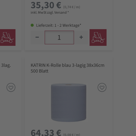
35,30 €
(0,74 € / m)
inkl. MwSt zzgl. Versand *
Lieferzeit: 1 - 2 Werktage*
 3lag.
KATRIN K-Rolle blau 3-lagig 38x36cm
500 Blatt
64,33 €
(0,08 € / m)