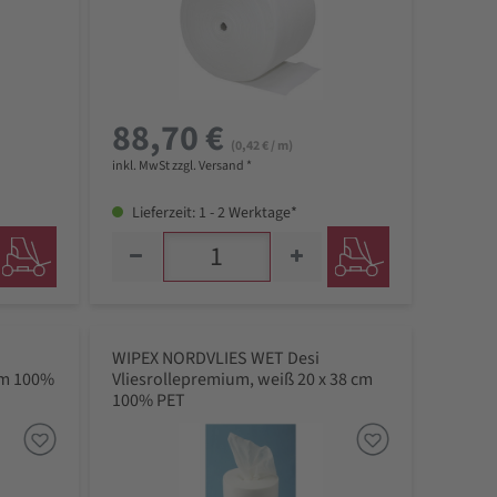
88,70 €
(0,42 € / m)
inkl. MwSt zzgl. Versand *
Lieferzeit: 1 - 2 Werktage*
WIPEX NORDVLIES WET Desi
 cm 100%
Vliesrollepremium, weiß 20 x 38 cm
100% PET