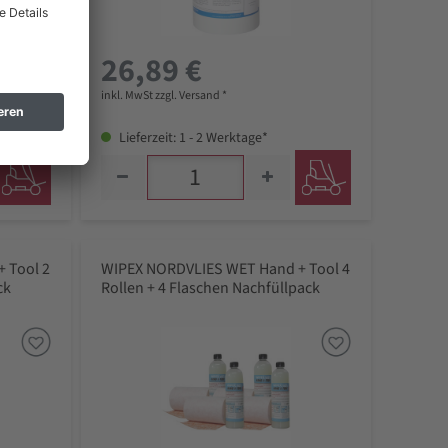
26,89 €
inkl. MwSt zzgl. Versand *
Lieferzeit: 1 - 2 Werktage*
 Tool 2
WIPEX NORDVLIES WET Hand + Tool 4
ck
Rollen + 4 Flaschen Nachfüllpack