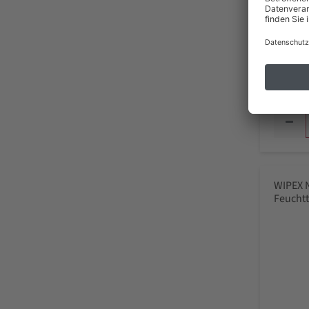
26,
inkl. MwSt
Liefer
WIPEX 
Feuchtt