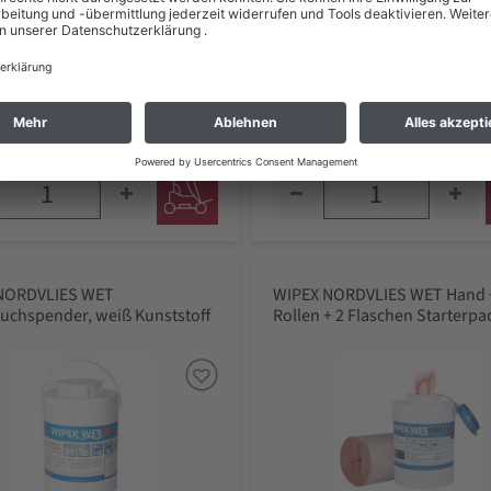
89 €
26,89 €
 zzgl. Versand *
inkl. MwSt zzgl. Versand *
zeit: 1 - 2 Werktage*
Lieferzeit: 1 - 2 Werktage*
NORDVLIES WET
WIPEX NORDVLIES WET Hand +
uchspender, weiß Kunststoff
Rollen + 2 Flaschen Starterpa