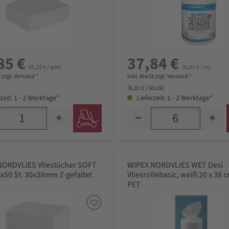
85 €
37,84 €
(0,20 € / qm)
(0,01 € / m)
 zzgl. Versand *
inkl. MwSt zzgl. Versand *
(6,31 € / Stück)
zeit: 1 - 2 Werktage*
Lieferzeit: 1 - 2 Werktage*
NORDVLIES Vliestücher SOFT
WIPEX NORDVLIES WET Desi
x50 St. 30x38mm Z-gefaltet
Vliesrollebasic, weiß 20 x 38
PET