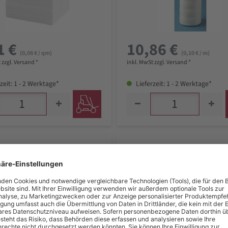
1 €
10,86 €
(0,08 € / qm)
(0,10 € / m)
 zzgl. Versand *
inkl. MwSt zzgl. Versand *
zeit: 1 - 2 Werktage*
Lieferzeit: 1 - 2 Werktage*
NORDVLIES WET
WIPEX NORDVLIES WET
uchspender, blau Kunststoff
Feuchttuchspender, gelb Kuns