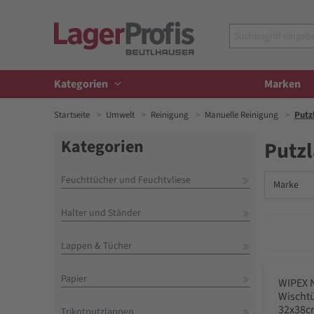
Kategorien
Marken
Startseite
Umwelt
Reinigung
Manuelle Reinigung
Putz
Kategorien
Putz
Feuchttücher und Feuchtvliese
Marke
Halter und Ständer
Lappen & Tücher
Papier
WIPEX 
Wischtü
32x38cm
Trikotputzlappen