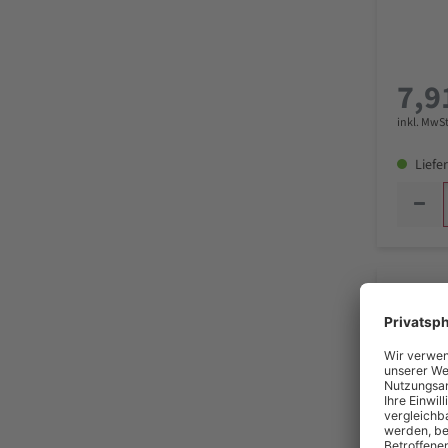
7,9
inkl. MwSt
Liefer
WIPEX 
Feuchtt