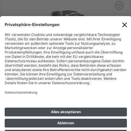
Deal %
UVP
208,25 €
167,65 €
inkl. MwSt zzgl. Versand *
Lieferzeit: 2 - 3 Wochen*
Metabo Multischleifer FMS 200 Intec, Kunststoffkoffer