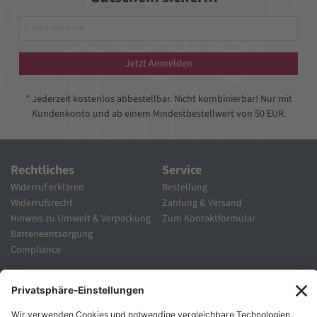
Jetzt Anmelden
* Jederzeit kostenlos abbestellbar. Nicht kombinierbar! Nur mit
Kundenkonto und ab einem Mindestbestellwert von 50 EUR.
Rechtliches
Service
Widerruf erklären
Bestellung
Widerrufsrecht
Zahlung & Versand
Hinweis zu Umwelt & Verpackung
Zum Kontaktformular
Batterieentsorgung
Compliance
Unternehmen
Folgen Sie Uns