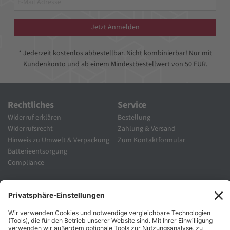
Jetzt Anmelden
* Jederzeit kostenlos abbestellbar. Nicht kombinierbar! Nur mit
Kundenkonto und ab einem Mindestbestellwert von 50 EUR.
Rechtliches
Service
Widerruf erklären
Bestellung
Widerrufsrecht
Zahlung & Versand
Hinweis zu Umwelt & Verpackung
Zum Kontaktformular
Batterieentsorgung
Compliance
Unternehmen
Folgen Sie Uns
Karriere