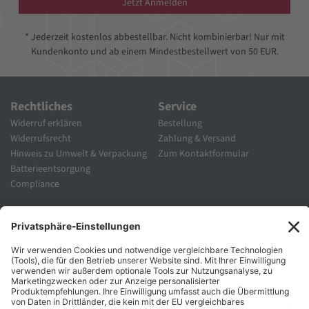
Jetzt Anmelden
* Jederzeit kostenlos abbestellbar. Nicht kombinierbar! Nur mit
Kundenkonto und ab einem Mindestbestellwert von 50 EUR.
Rechtliches
Service
Widerruf erklären
Bestellung
Widerrufsrecht
Zahlung & Versand
Hinweis zu Umwelt & Verpackung
Zum Kontaktformular
Batterieentsorgung
Compliance
Unternehmen
Folgen Sie Uns
Karriere