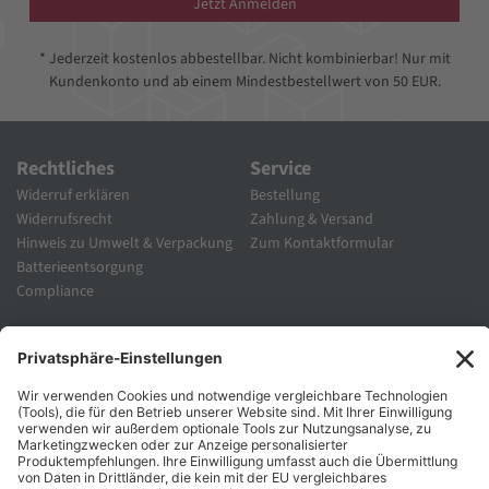
Jetzt Anmelden
* Jederzeit kostenlos abbestellbar. Nicht kombinierbar! Nur mit
Kundenkonto und ab einem Mindestbestellwert von 50 EUR.
Rechtliches
Service
Widerruf erklären
Bestellung
Widerrufsrecht
Zahlung & Versand
Hinweis zu Umwelt & Verpackung
Zum Kontaktformular
Batterieentsorgung
Compliance
Unternehmen
Folgen Sie Uns
Karriere