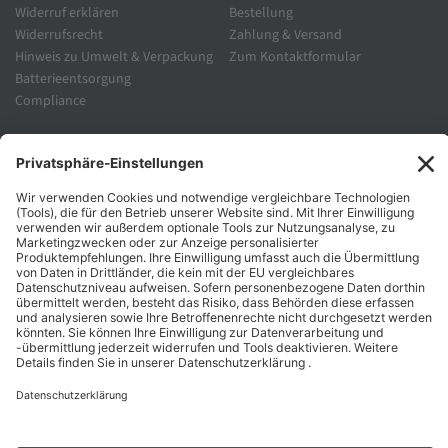
Widerruf erklären
Bestellung
Widerrufsrecht
Zahlung & Versand
Hinweis zu Umwelt & Verpackung
Zum Kontaktformular
Batterieentsorgung
Compliance
Unternehmen
Folgen Sie Uns
Karriere
Zahlungsarten
Schnelle Lieferung
Top Preise