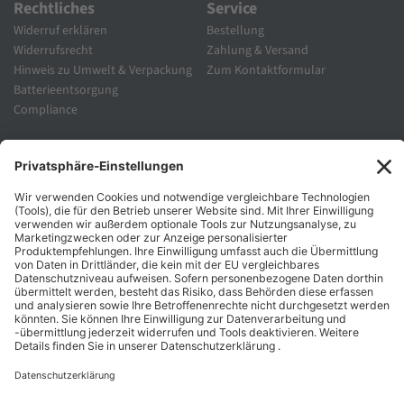
Rechtliches
Service
Widerruf erklären
Bestellung
Widerrufsrecht
Zahlung & Versand
Hinweis zu Umwelt & Verpackung
Zum Kontaktformular
Batterieentsorgung
Compliance
Unternehmen
Folgen Sie Uns
Karriere
Zahlungsarten
Schnelle Lieferung