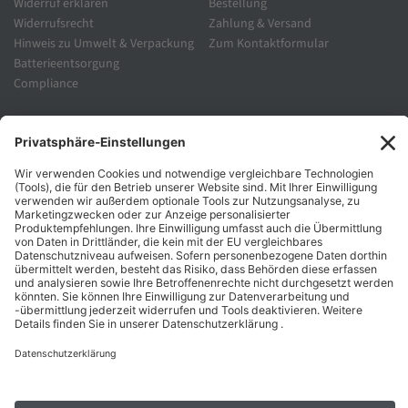
Widerruf erklären
Bestellung
Widerrufsrecht
Zahlung & Versand
Hinweis zu Umwelt & Verpackung
Zum Kontaktformular
Batterieentsorgung
Compliance
Unternehmen
Folgen Sie Uns
Karriere
Zahlungsarten
Schnelle Lieferung
Top Preise