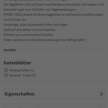
Die Sägefeilen sind auf Stahl und Stahlguss einsetzbar und eignen sich
besonders gut zum Schärfen von Sägewerkzeugen.
PFERD TOOLS bietet Dreikant-Sägefeilen in zahlreichen Ausführungen
und Formen an.
Dreieckige, spitz zulaufende Feilen mit Angel.
Hieb auf drei Seiten und drei Kanten.
Einhieb zum universellen Schärfen.
Feilen werden in Industrieverpackung ohne Heft geliefert.
Vorteile:
Gute Abtragsleistung.
Lange Standzeit.
Datenblätter
Vielseitig einsetzbar.
Katalog Feilen (1)
General - Praxis (2)
Bearbeitbare Materialien:
Stahlguss | Stähle bis 1.200 N/mm² (< 38 HRC)
Eigenschaften