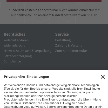
* Jederzeit kostenlos abbestellbar. Nicht kombinierbar! Nur mit
Kundenkonto und ab einem Mindestbestellwert von 50 EUR.
Rechtliches
Service
Widerruf erklären
Bestellung
Widerrufsrecht
Zahlung & Versand
Hinweis zu Umwelt & Verpackung
Zum Kontaktformular
Batterieentsorgung
Compliance
Unternehmen
Folgen Sie Uns
Karriere
Zahlungsarten