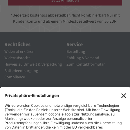
Jetzt Anmelden
* Jederzeit kostenlos abbestellbar. Nicht kombinierbar! Nur mit
Kundenkonto und ab einem Mindestbestellwert von 50 EUR.
Rechtliches
Service
Widerruf erklären
Bestellung
Widerrufsrecht
Zahlung & Versand
Hinweis zu Umwelt & Verpackung
Zum Kontaktformular
Batterieentsorgung
Compliance
Unternehmen
Folgen Sie Uns
Karriere