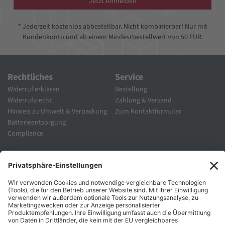
Jetzt Anmelden
* Jederzeit kostenlos abbestellbar. Nicht kombinierbar! Nur mit
Kundenkonto und ab einem Mindestbestellwert von 50 EUR.
Rechtliches
Service
Widerruf erklären
Bestellung
Widerrufsrecht
Zahlung & Versand
Hinweis zu Umwelt & Verpackung
Zum Kontaktformular
Batterieentsorgung
Compliance
Unternehmen
Folgen Sie Uns
Karriere