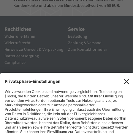
Kundenkonto und ab einem Mindestbestellwert von 50 EUR.
Rechtliches
Service
Widerruf erklären
Bestellung
Widerrufsrecht
Zahlung & Versand
Hinweis zu Umwelt & Verpackung
Zum Kontaktformular
Batterieentsorgung
Compliance
Unternehmen
Folgen Sie Uns
Karriere
Zahlungsarten