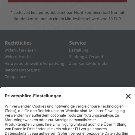
* Jederzeit kostenlos abbestellbar. Nicht kombinierbar! Nur mit
Kundenkonto und ab einem Mindestbestellwert von 50 EUR.
Rechtliches
Service
Widerruf erklären
Bestellung
Widerrufsrecht
Zahlung & Versand
Hinweis zu Umwelt & Verpackung
Zum Kontaktformular
Batterieentsorgung
Compliance
Unternehmen
Folgen Sie Uns
Karriere
Zahlungsarten