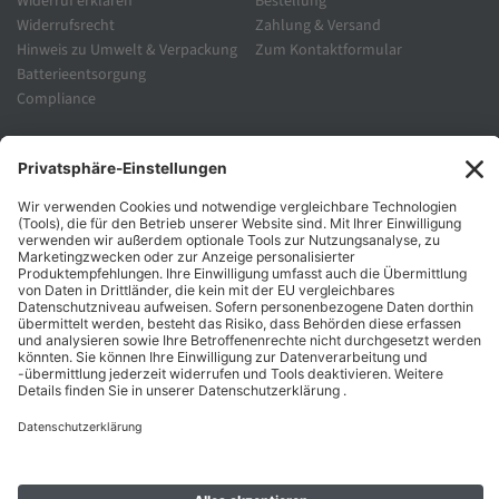
Widerruf erklären
Bestellung
Widerrufsrecht
Zahlung & Versand
Hinweis zu Umwelt & Verpackung
Zum Kontaktformular
Batterieentsorgung
Compliance
Unternehmen
Folgen Sie Uns
Karriere
Zahlungsarten
Schnelle Lieferung
Top Preise