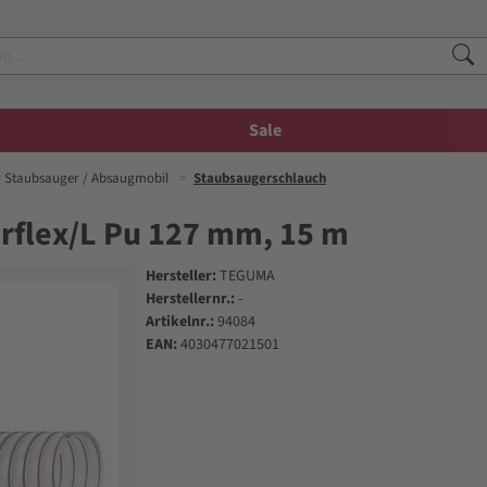
Sale
r Staubsauger / Absaugmobil
Staubsaugerschlauch
flex/L Pu 127 mm, 15 m
Hersteller:
TEGUMA
Herstellernr.:
-
Artikelnr.:
94084
EAN:
4030477021501