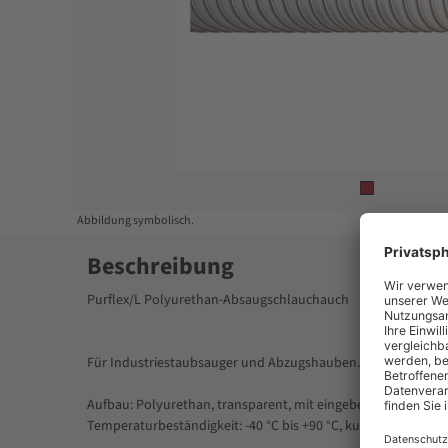
Item
1
of
1
Abbildung symbolisch.
Beschreibung
Purflex/L Polyurethan-Absaugschlauchauch
Für Industriestaubsauger und Abzugshauben. Hochflexibel. Ö
Aufbau: Polyurethan, transparent, mit eingebetteter Stahldra
Temperaturbeständigkeit: -40 °C bis +90 °C, kurzzeitig bis 125