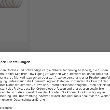
l- und benzinbeständig.Biegeradius = Innen-Ø.
htspirale, innen glatt, außen gewellt
 °C