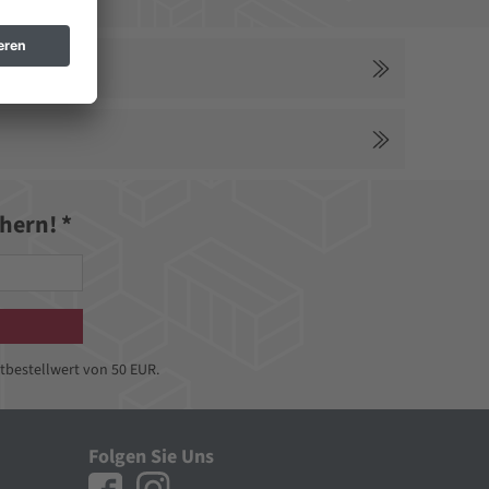
hern! *
tbestellwert von 50 EUR.
Folgen Sie Uns